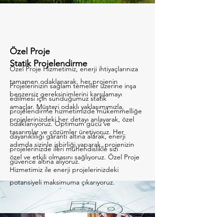
Özel Proje
Statik Projelendirme
Özel Proje Hizmetimiz, enerji ihtiyaçlarınıza
tamamen odaklanarak, her projenin
Projelerinizin sağlam temeller üzerine inşa
benzersiz gereksinimlerini karşılamayı
edilmesi için sunduğumuz statik
amaçlar. Müşteri odaklı yaklaşımımızla,
projelendirme hizmetimizde mükemmelliğe
projelerinizdeki her detayı anlayarak, özel
odaklanıyoruz. Optimum gücü ve
tasarımlar ve çözümler üretiyoruz. Her
dayanıklılığı garanti altına alarak, enerji
adımda sizinle işbirliği yaparak, projenizin
projelerinizde ileri mühendislikle sizi
özel ve etkili olmasını sağlıyoruz. Özel Proje
güvence altına alıyoruz.
Hizmetimiz ile enerji projelerinizdeki
potansiyeli maksimuma çıkarıyoruz.